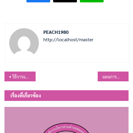
PEACH1980
http://localhost/master
แนะแนว
วิธีการแสดงใบอนุญาตโดยวิธีการทางอิเล็กทรอนิกส์ พ.ศ.2566
แผนการดำเนินงาน ประจำปีงบประมาณ พ.ศ.2567
เรื่อง
เรื่องที่เกี่ยวข้อง