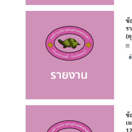
ข้
รา
(ต
อ
ข้
เห
12