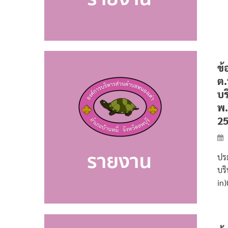
ข้
ต.
บร
พ.
25
ประ
บร
in