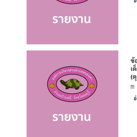
อ
ข้
เด
(ต
อ