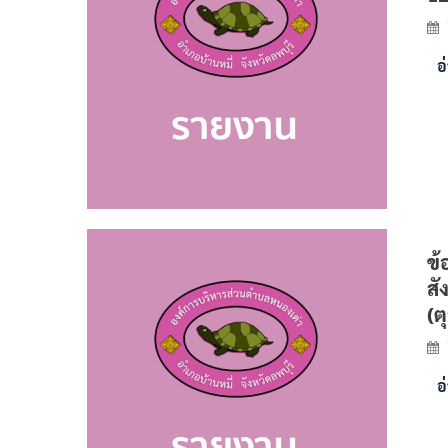
อ
ข้
สั
(ต
อ