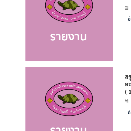
อ
สร
ออ
( 
อ