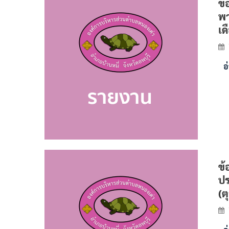
ข้
พา
เด
อ
ข้
ปร
(ต