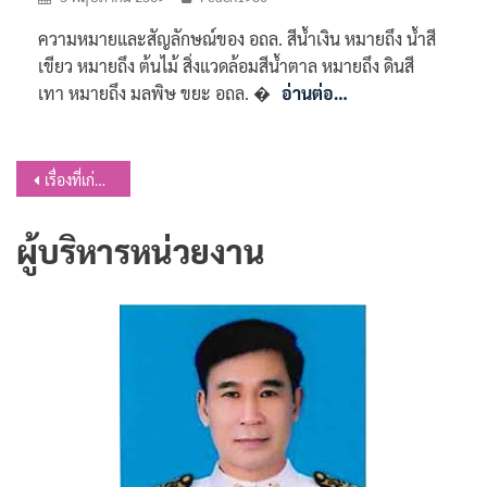
ความหมายและสัญลักษณ์ของ อถล. สีน้ำเงิน หมายถึง น้ำสี
เขียว หมายถึง ต้นไม้ สิ่งแวดล้อมสีน้ำตาล หมายถึง ดินสี
เทา หมายถึง มลพิษ ขยะ อถล. �
อ่านต่อ…
แนะแนว
เรื่องที่เก่ากว่า
เรื่อง
ผู้บริหารหน่วยงาน