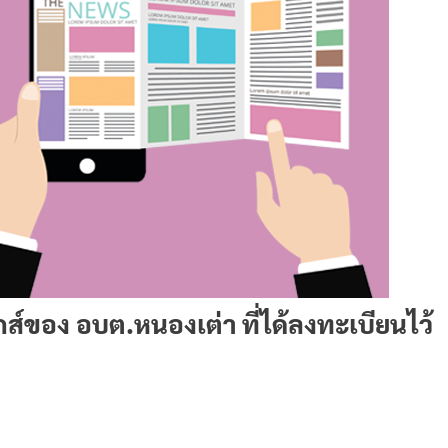
กส์ของ อบต.หนองเต่า ที่ได้ลงทะเบียนไว้