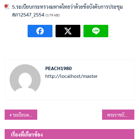
5.ระเบียบกระทรวงมหาดไทยว่าด้วยข้อบังคับการประชุม
สภา2547_2554
(179 kB)
PEACH1980
http://localhost/master
แนะแนว
ระเบียบคณะกรรมการการเลือกตั้ง ว่าด้วยการเลือกตั้งสมาชิกสภาท้องถิ่นหรือผู้บริหารท้องถิ่น พ.ศ. 2562 และที่แก้ไขเพิ่มเติม (ฉบับที่ 4) พ.ศ. 2566
พระราชบัญญัติ วินัยการเงินการคลังของรัฐ พ.ศ. 2561
เรื่อง
เรื่องที่เกี่ยวข้อง