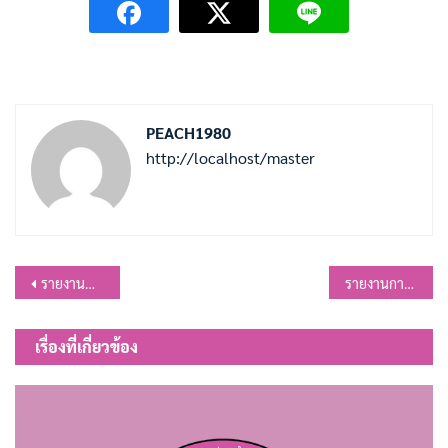
PEACH1980
http://localhost/master
แนะแนว
รายงานประเมินผลการควยคุมภายในระดับหน่วยงานย่อย ประจำปีงบประมาณ พ.ศ.2568
รายงานการรับของขวัญและของกำนัลตามนโยบาย No Gift Policy จากการปฏิบัติหน้าที่
เรื่อง
เรื่องที่เกี่ยวข้อง