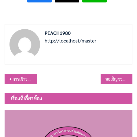
PEACH1980
http://localhost/master
แนะแนว
การเฝ้าระวังภัยและผลกระทบต่อสุขภาพจากปัญหาฝุ่นละอองขนาดเล็ก PM 2.5
ขอเชิญชวนเข้าฟังการประชุมสภา สมัยสามัญ สมัยแรก ครั้งที่ 2 ประจำปี พ.ศ.2568
เรื่อง
เรื่องที่เกี่ยวข้อง