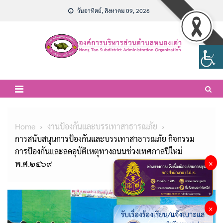
Skip
วันอาทิตย์, สิงหาคม 09, 2026
to
content
Home
งานป้องกันและบรรเทาสาธารณภัย
การสนับสนุนการป้องกันและบรรเทาสาธารณภัย กิจกรรม
การป้องกันและลดอุบัติเหตุทางถนนช่วงเทศกาลปีใหม่
พ.ศ.๒๕๖๙
×
×