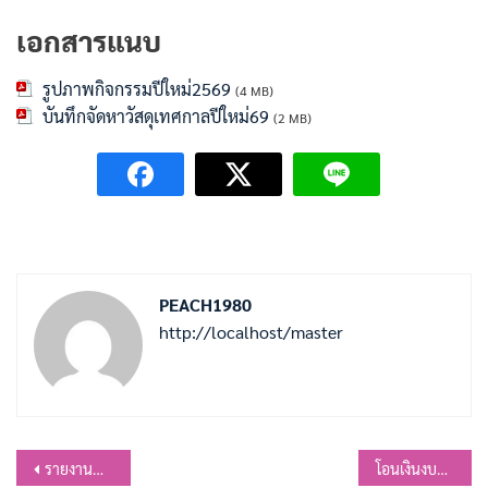
เอกสารแนบ
รูปภาพกิจกรรมปีใหม่2569
(4 MB)
บันทึกจัดหาวัสดุเทศกาลปีใหม่69
(2 MB)
PEACH1980
http://localhost/master
แนะแนว
รายงานผลดำเนินงานการส่งเสริมการป้องกันและบรรเทาสาธารณภัย กิจกรรมป้องกันและลดอุบัติเหตุทางถนนช่วงเทศกาลปีใหม่ พ.ศ.2569
โอนเงินงบประมาณรายจ่าย ประจำปีงบประมาณ พ.ศ.25689 โอนครั้งที่ 2