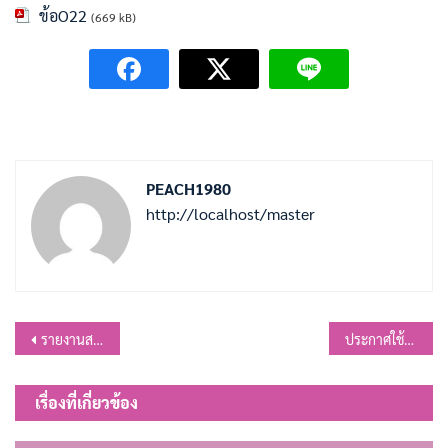
ข้อO22
(669 kB)
PEACH1980
http://localhost/master
แนะแนว
รายงานสรุปผลเรื่องการร้องเรียนการทุจริตและประพฤติมิชอบ ประจำปีงบประมาณ พ.ศ.2567
ประกาศใช้แผนปฏิบัติการป้องกันการทุจริต ประจำปีงบประมาณ พ.ศ.2568
เรื่อง
เรื่องที่เกี่ยวข้อง