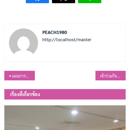
PEACH1980
http://localhost/master
แนะแนว
แผนการป้องกันและแก้ไขปัญหาฝุ่นละอองขนาดเล็ก PM2.5 ประจำปีงบประมาณ พ.ศ.2568
เข้าร่วมกิจกรรมวันปิยมหาราช ประจำปี 2567
เรื่อง
เรื่องที่เกี่ยวข้อง