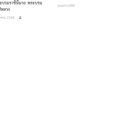
์ พระบรมราชินีนาถ พระบรม
peach1980
ีหลวง
กายน 2568