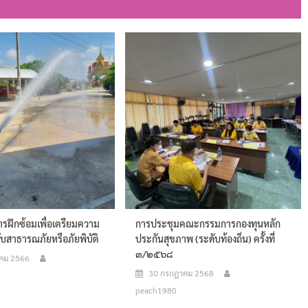
ารฝึกซ้อมเพื่อเตรียมความ
การประชุมคณะกรรมการกองทุนหลัก
ับสาธารณภัยหรือภัยพิบัติ
ประกันสุขภาพ (ระดับท้องถิ่น) ครั้งที่
๓/๒๕๖๘
คม 2566
30 กรกฎาคม 2568
peach1980