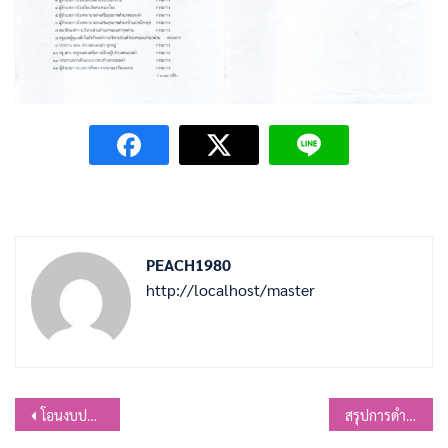
PEACH1980
http://localhost/master
แนะแนว
โอนงบประมาณรายรายจ่ายประจำปีงบประมาณ พ.ศ.2569 ครั้งที่18
สรุปการดำเนินการจัดซื้อจัดจ้าง ประจำเดือน สิงหาคม 2568