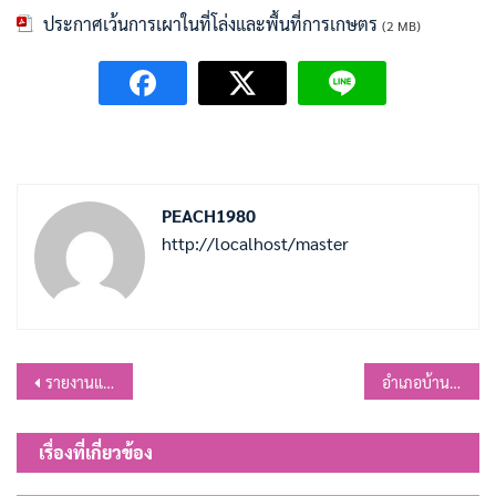
ประกาศเว้นการเผาในที่โล่งและพื้นที่การเกษตร
(2 MB)
PEACH1980
http://localhost/master
แนะแนว
รายงานแสดงรายรับ – รายจ่ายและงบทดลอง ประจำเดือนพฤศจิกายน 2568
อำเภอบ้านหมี่จัดพิธีบำเพ็ญกุศลปัญญาสมวาร (50วัน) ถวายพระราชกุศล แด่สมเด็จพระนางเจ้าสิริกิติ์ พระบรมราชินีนาถ พระบรมราชชนนี พันปีหลวง
เรื่อง
เรื่องที่เกี่ยวข้อง